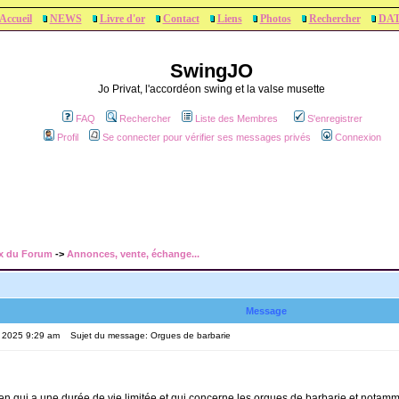
Accueil
NEWS
Livre d'or
Contact
Liens
Photos
Rechercher
DA
SwingJO
Jo Privat, l'accordéon swing et la valse musette
FAQ
Rechercher
Liste des Membres
S'enregistrer
Profil
Se connecter pour vérifier ses messages privés
Connexion
x du Forum
->
Annonces, vente, échange...
Message
, 2025 9:29 am
Sujet du message: Orgues de barbarie
 lien qui a une durée de vie limitée et qui concerne les orgues de barbarie et nota