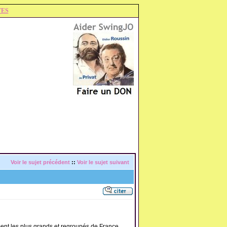
TES
Voir le sujet précédent
::
Voir le sujet suivant
mment les plus grands et regroupés de France.