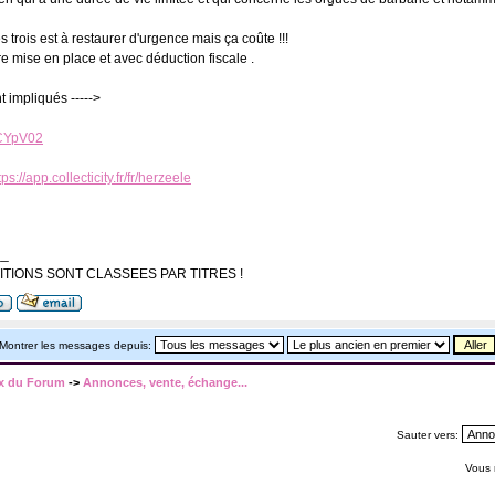
 trois est à restaurer d'urgence mais ça coûte !!!
re mise en place et avec déduction fiscale .
t impliqués ----->
UCYpV02
tps://app.collecticity.fr/fr/herzeele
__
TIONS SONT CLASSEES PAR TITRES !
Montrer les messages depuis:
x du Forum
->
Annonces, vente, échange...
Sauter vers:
Vous