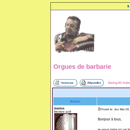
Orgues de barbarie
SwingJO Inde
Auteur
marius
Posté le: Jeu Mai 29
Membre actif
Bonjour à tous,
je vous joins ici un