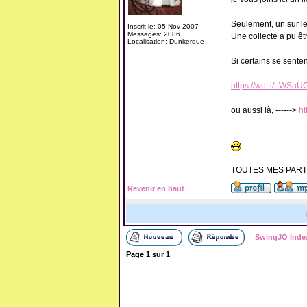
Seulement, un sur les
Inscrit le: 05 Nov 2007
Messages: 2086
Une collecte a pu êt
Localisation: Dunkerque
Si certains se senten
https://we.tl/t-WSa
ou aussi là, ------>
ht
_______________
TOUTES MES PARTI
Revenir en haut
SwingJO Inde
Page
1
sur
1