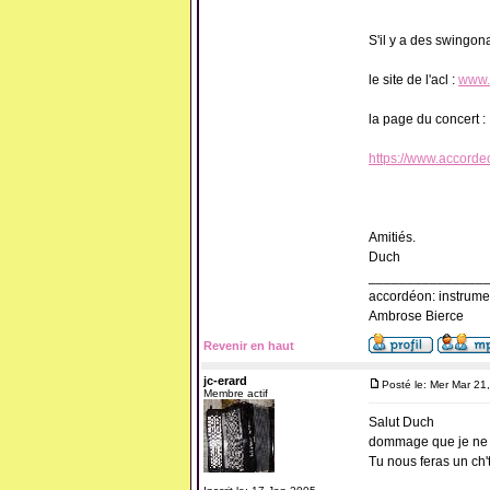
S'il y a des swingon
le site de l'acl :
www.
la page du concert :
https://www.accorde
Amitiés.
Duch
_______________
accordéon: instrume
Ambrose Bierce
Revenir en haut
jc-erard
Posté le: Mer Mar 21
Membre actif
Salut Duch
dommage que je ne su
Tu nous feras un ch