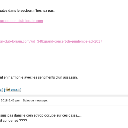
autes dans le secteur, n'hésitez pas.
accordeon-club-lorrain.com
on-club-lorrain.com/?id=348:grand-concert-de-printemps-acl-2017
__
nt en harmonie avec les sentiments d'un assassin.
, 2018 9:46 pm
Sujet du message:
is pas dans le coin et trop occupé sur ces dates.....
'tit condensé ????