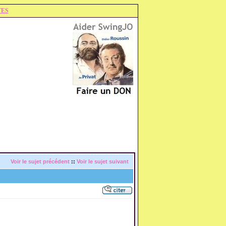
TES
Voir le sujet précédent
::
Voir le sujet suivant