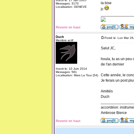
Inscrit le: 17 Jan 2005
la bise
Messages: 3170
Localisation: GENEVE
jc
_______________
Revenir en haut
Duch
Posté le: Lun Mar 26
Membre actif
Salut JC,
houla, tu as un peu d
de l'an dernier
Inscrit le: 10 Juin 2014
Messages: 581
Cette année, le conc
Localisation: Mars La Tour (54)
Je ferais un post pl
Amitiés
Duch
_______________
accordéon: instrume
Ambrose Bierce
Revenir en haut