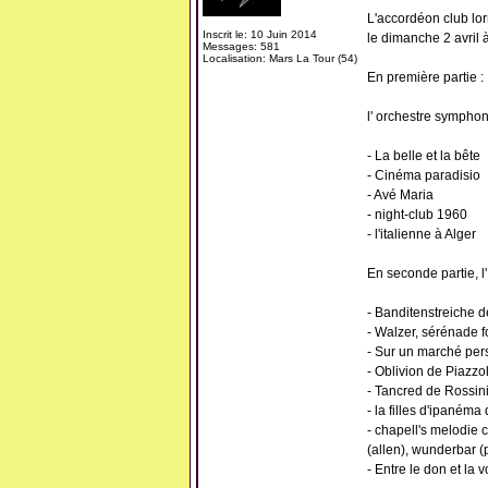
L'accordéon club lo
Inscrit le: 10 Juin 2014
le dimanche 2 avril
Messages: 581
Localisation: Mars La Tour (54)
En première partie :
l' orchestre symphon
- La belle et la bête
- Cinéma paradisio
- Avé Maria
- night-club 1960
- l'italienne à Alger
En seconde partie, l
- Banditenstreiche 
- Walzer, sérénade f
- Sur un marché per
- Oblivion de Piazzo
- Tancred de Rossin
- la filles d'ipanéma
- chapell's melodie 
(allen), wunderbar (
- Entre le don et la 