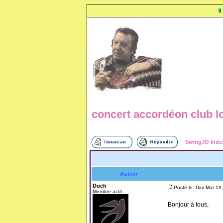
concert accordéon club l
SwingJO Inde
Auteur
Duch
Posté le: Dim Mar 19
Membre actif
Bonjour à tous,