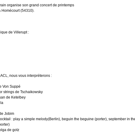
rrain organise son grand concert de printemps
 à Homécourt (54310).
ique de Villerupt :
' ACL, nous vous interpréterons :
de Von Suppé
or strings de Tschaikowsky
san de Ketelbey
lla
i
 de Jobim
cocktail : play a simple melody(Berlin), beguin the beguine (porter), september in th
porter)
volga de gotz