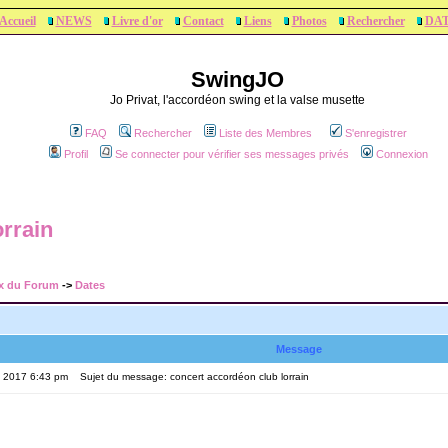
Accueil
NEWS
Livre d'or
Contact
Liens
Photos
Rechercher
DA
SwingJO
Jo Privat, l'accordéon swing et la valse musette
FAQ
Rechercher
Liste des Membres
S'enregistrer
Profil
Se connecter pour vérifier ses messages privés
Connexion
orrain
x du Forum
->
Dates
Message
, 2017 6:43 pm
Sujet du message: concert accordéon club lorrain