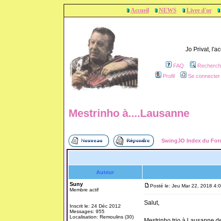
Accueil
NEWS
Livre d'or
Jo Privat, l'
FAQ
Recherch
Profil
Se connecter 
Mestrinho à....Lausanne
SwingJO Index du Fo
Auteur
Suny
Posté le: Jeu Mar 22, 2018 4:
Membre actif
Salut,
Inscrit le: 24 Déc 2012
Messages: 955
Localisation: Remoulins (30)
Mestrinho trio à Lausanne de