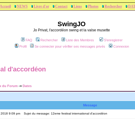
Accueil
NEWS
Livre d'or
Contact
Liens
Photos
Rechercher
DA
SwingJO
Jo Privat, l'accordéon swing et la valse musette
FAQ
Rechercher
Liste des Membres
S'enregistrer
Profil
Se connecter pour vérifier ses messages privés
Connexion
nal d'accordéon
x du Forum
->
Dates
Message
, 2018 9:09 pm
Sujet du message: 12eme festival international d'accordéon