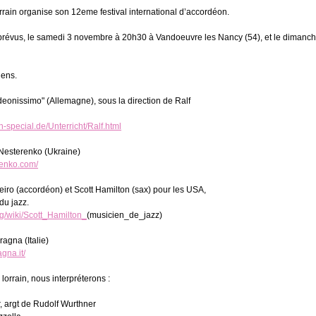
rain organise son 12eme festival international d’accordéon.
prévus, le samedi 3 novembre à 20h30 à Vandoeuvre les Nancy (54), et le dimanc
iens.
eonissimo" (Allemagne), sous la direction de Ralf
-special.de/Unterricht/Ralf.html
 Nesterenko (Ukraine)
renko.com/
iro (accordéon) et Scott Hamilton (sax) pour les USA,
du jazz.
org/wiki/Scott_Hamilton_
(musicien_de_jazz)
ragna (Italie)
gna.it/
 lorrain, nous interpréterons :
, argt de Rudolf Wurthner