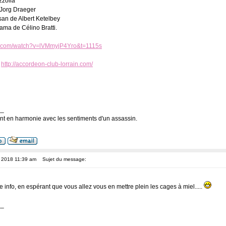
zzolla
 Jorg Draeger
san de Albert Ketelbey
ama de Célino Bratti.
e.com/watch?v=lVMmyjP4Yro&t=1115s
:
http://accordeon-club-lorrain.com/
__
nt en harmonie avec les sentiments d'un assassin.
, 2018 11:39 am
Sujet du message:
e info, en espérant que vous allez vous en mettre plein les cages à miel.....
__