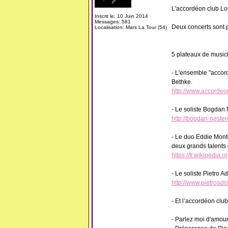
L'accordéon club Lor
Inscrit le: 10 Juin 2014
Messages: 581
Deux concerts sont 
Localisation: Mars La Tour (54)
5 plateaux de music
- L'ensemble "accord
Bethke.
http://www.accordeon
- Le soliste Bogdan
http://bogdan-neste
- Le duo Eddie Monte
deux grands talents 
https://fr.wikipedia.
- Le soliste Pietro Ad
http://www.pietroadra
- Et l’accordéon club
- Parlez moi d'amour