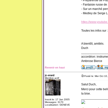
- Préparense de Pia
- Fantaisie russe de
- Sur un marché per
- Medley de Serge L
https://www.youtub
Toutes les infos sur 
A bientôt, amitiés.
Duch
_______________
accordéon: instrume
Ambrose Bierce
Revenir en haut
jc-erard
Posté le: Mer Oct 10
Membre actif
Salut Duch,
Merci pour cette bell
la bise.
_______________
Inscrit le: 17 Jan 2005
Messages: 3170
Localisation: GENEVE