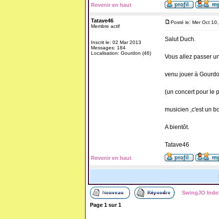
Revenir en haut
Tatave46
Posté le: Mer Oct 10
Membre actif
Salut Duch.
Inscrit le: 02 Mar 2013
Messages: 184
Localisation: Gourdon (46)
Vous allez passer u
venu jouer à Gourdo
(un concert pour le 
musicien ,c'est un 
A bientôt.
Tatave46
Revenir en haut
SwingJO Inde
Page
1
sur
1