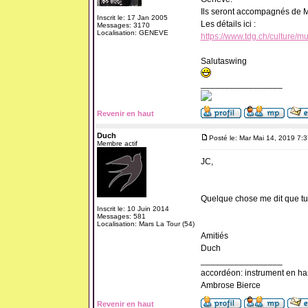
Ils seront accompagnés de M
Inscrit le: 17 Jan 2005
Les détails ici :
Messages: 3170
Localisation: GENEVE
https://www.tdg.ch/culture/m
Salutaswing
_________________
Revenir en haut
Duch
Posté le: Mar Mai 14, 2019 7:
Membre actif
JC,
Quelque chose me dit que tu 
Inscrit le: 10 Juin 2014
Messages: 581
Localisation: Mars La Tour (54)
Amitiés
Duch
_________________
accordéon: instrument en ha
Ambrose Bierce
Revenir en haut