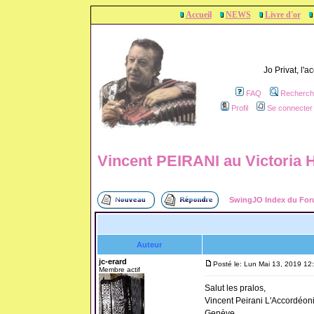
Accueil
NEWS
Livre d'or
Jo Privat, l'
FAQ
Recherch
Profil
Se connecter 
Vincent PEIRANI au Victoria H
SwingJO Index du Fo
Auteur
jc-erard
Posté le: Lun Mai 13, 2019 12
Membre actif
Salut les pralos,
Vincent Peirani L'Accordéonis
Genève.