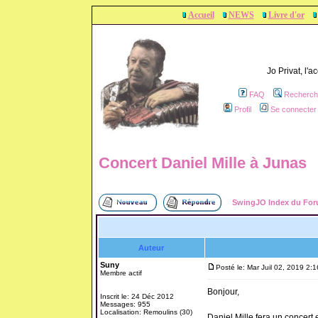
Accueil
NEWS
Livre d'or
Jo Privat, l'
FAQ
Recherch
Profil
Se connecter 
Concert Daniel Mille à Junas
SwingJO Index du Fo
Auteur
Suny
Posté le: Mar Juil 02, 2019 2:
Membre actif
Bonjour,
Inscrit le: 24 Déc 2012
Messages: 955
Localisation: Remoulins (30)
Daniel Mille fera un concert 