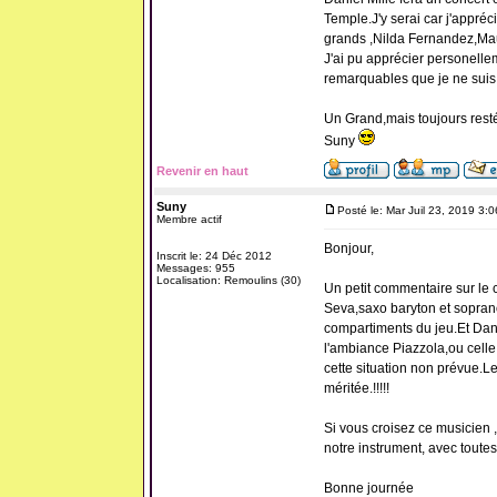
Temple.J'y serai car j'appréci
grands ,Nilda Fernandez,Mau
J'ai pu apprécier personelle
remarquables que je ne suis 
Un Grand,mais toujours resté
Suny
Revenir en haut
Suny
Posté le: Mar Juil 23, 2019 3:
Membre actif
Bonjour,
Inscrit le: 24 Déc 2012
Messages: 955
Localisation: Remoulins (30)
Un petit commentaire sur le c
Seva,saxo baryton et sopran
compartiments du jeu.Et Dan
l'ambiance Piazzola,ou celle 
cette situation non prévue.Le
méritée.!!!!!
Si vous croisez ce musicien ,n
notre instrument, avec toute
Bonne journée