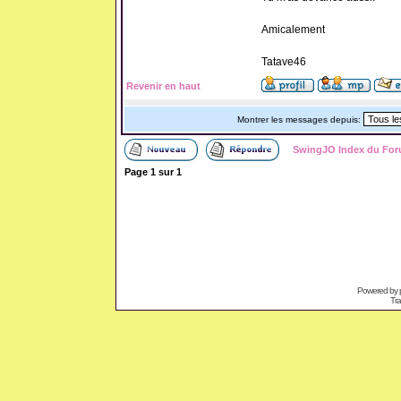
Amicalement
Tatave46
Revenir en haut
Montrer les messages depuis:
SwingJO Index du Fo
Page
1
sur
1
Powered by
Tra