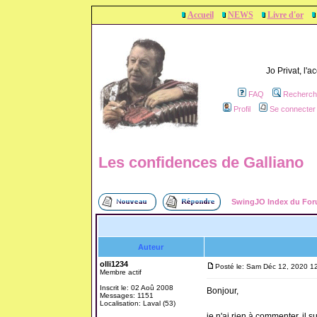
Accueil
NEWS
Livre d'or
Jo Privat, l'
FAQ
Recherch
Profil
Se connecter 
Les confidences de Galliano
SwingJO Index du Fo
Auteur
olli1234
Posté le: Sam Déc 12, 2020 1
Membre actif
Inscrit le: 02 Aoû 2008
Bonjour,
Messages: 1151
Localisation: Laval (53)
je n'ai rien à commenter, il suf