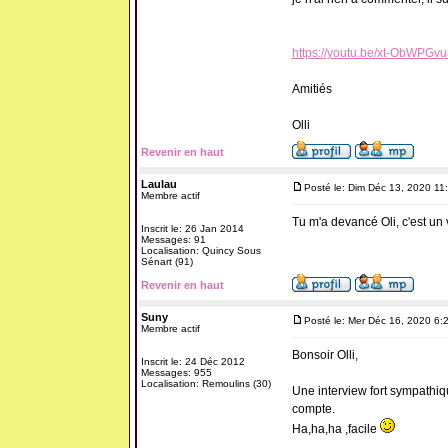
https://youtu.be/xt-ObWPGvu
Amitiés
Olli
Revenir en haut
Laulau
Posté le: Dim Déc 13, 2020 11
Membre actif
Tu m'a devancé Oli, c'est un 
Inscrit le: 26 Jan 2014
Messages: 91
Localisation: Quincy Sous
Sénart (91)
Revenir en haut
Suny
Posté le: Mer Déc 16, 2020 6:
Membre actif
Bonsoir Olli,
Inscrit le: 24 Déc 2012
Messages: 955
Localisation: Remoulins (30)
Une interview fort sympathiq
compte.
Ha,ha,ha ,facile