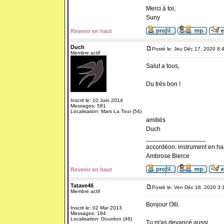
Merci à toi,
Suny
Revenir en haut
Duch
Posté le: Jeu Déc 17, 2020 8:
Membre actif
Salut a tous,
Du très bon !
Inscrit le: 10 Juin 2014
Messages: 581
Localisation: Mars La Tour (54)
amitiés
Duch
_________________
accordéon: instrument en ha
Ambrose Bierce
Revenir en haut
Tatave46
Posté le: Ven Déc 18, 2020 3:
Membre actif
Bonjour Olli.
Inscrit le: 02 Mar 2013
Messages: 184
Localisation: Gourdon (46)
Tu m'as devancé aussi.