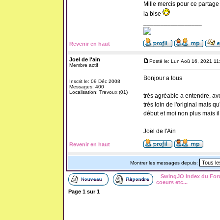
Mille mercis pour ce partage 
la bise
_________________
Revenir en haut
Joel de l'ain
Posté le: Lun Aoû 16, 2021 11
Membre actif
Bonjour a tous
Inscrit le: 09 Déc 2008
Messages: 400
Localisation: Trevoux (01)
très agréable a entendre, av
très loin de l'original mais 
début et moi non plus mais il 
Joël de l'Ain
Revenir en haut
Montrer les messages depuis:
SwingJO Index du Fo
coeurs etc...
Page
1
sur
1