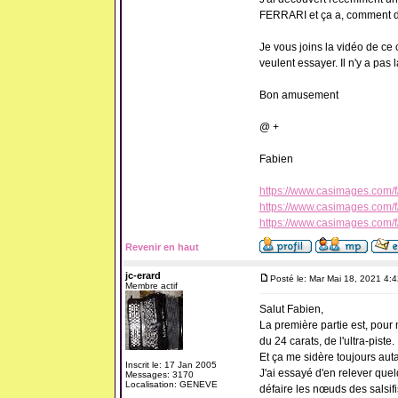
FERRARI et ça a, comment di
Je vous joins la vidéo de ce
veulent essayer. Il n'y a pas l
Bon amusement
@ +
Fabien
https://www.casimages.com
https://www.casimages.com
https://www.casimages.com
Revenir en haut
jc-erard
Posté le: Mar Mai 18, 2021 4:
Membre actif
Salut Fabien,
La première partie est, pour 
du 24 carats, de l'ultra-piste.
Et ça me sidère toujours aut
Inscrit le: 17 Jan 2005
J'ai essayé d'en relever quel
Messages: 3170
Localisation: GENEVE
défaire les nœuds des salsifi