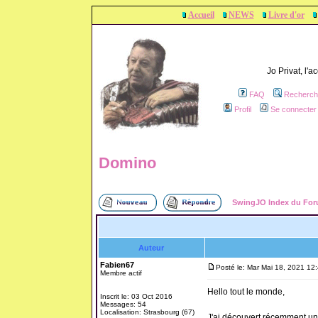
Accueil
NEWS
Livre d'or
Jo Privat, l'
FAQ
Recherch
Profil
Se connecter 
Domino
SwingJO Index du Fo
Auteur
Fabien67
Posté le: Mar Mai 18, 2021 12
Membre actif
Hello tout le monde,
Inscrit le: 03 Oct 2016
Messages: 54
Localisation: Strasbourg (67)
J'ai découvert récemment un