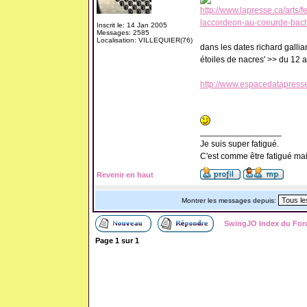
http://www.lapresse.ca/arts/
laccordeon-au-coeurde-bach
Inscrit le: 14 Jan 2005
Messages: 2585
Localisation: VILLEQUIER(76)
dans les dates richard gallia
étoiles de nacres' >> du 12 au
http://www.espacedatapress
_________________
Je suis super fatigué.
C'est comme être fatigué ma
Revenir en haut
Montrer les messages depuis:
SwingJO Index du Fo
Page
1
sur
1