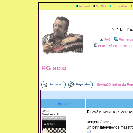
Accueil
NEWS
Livre d'or
Jo Privat, l'
FAQ
Recherch
Profil
Se connecter 
RG actu
SwingJO Index du Fo
Auteur
amati
Posté le: Mer Juin 27, 2012 6
Membre actif
Bonjour à tous,
Un petit interview de maestro