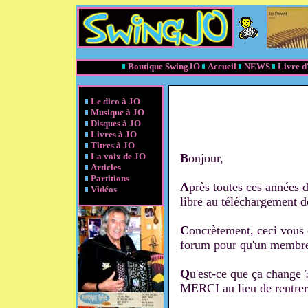
Boutique SwingJO
Accueil
NEWS
Livre d
Le dico à JO
Musique à JO
Disques à JO
Livres à JO
Titres à JO
La voix de JO
B
onjour,
Articles
Partitions
A
près toutes ces années d
Vidéos
libre au téléchargement de
C
oncrètement, ceci vous o
forum pour qu'un membre 
Q
u'est-ce que ça change
MERCI au lieu de rentrer s